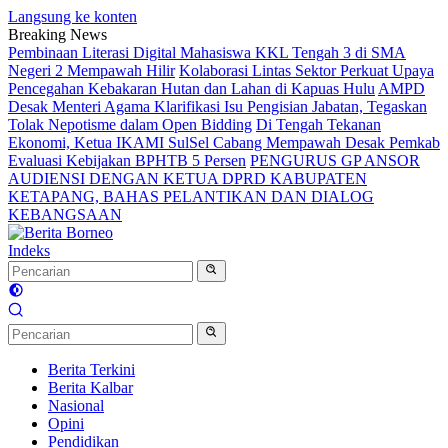
Langsung ke konten
Breaking News
Pembinaan Literasi Digital Mahasiswa KKL Tengah 3 di SMA
Negeri 2 Mempawah Hilir
Kolaborasi Lintas Sektor Perkuat Upaya
Pencegahan Kebakaran Hutan dan Lahan di Kapuas Hulu
AMPD
Desak Menteri Agama Klarifikasi Isu Pengisian Jabatan, Tegaskan
Tolak Nepotisme dalam Open Bidding
Di Tengah Tekanan
Ekonomi, Ketua IKAMI SulSel Cabang Mempawah Desak Pemkab
Evaluasi Kebijakan BPHTB 5 Persen
PENGURUS GP ANSOR
AUDIENSI DENGAN KETUA DPRD KABUPATEN
KETAPANG, BAHAS PELANTIKAN DAN DIALOG
KEBANGSAAN
Indeks
Berita Terkini
Berita Kalbar
Nasional
Opini
Pendidikan