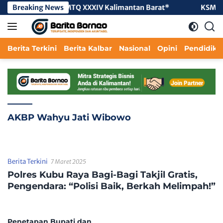
Langsung
Seminar Al-Qur’an MTQ XXXIV Kalimantan Barat*
Breaking News
KSMI Kab
ke
konten
Berita Terkini
Berita Kalbar
Nasional
Opini
Pendidika
AKBP Wahyu Jati Wibowo
Berita Terkini
7 Maret 2025
Polres Kubu Raya Bagi-Bagi Takjil Gratis,
Pengendara: “Polisi Baik, Berkah Melimpah!”
Penetapan Bupati dan