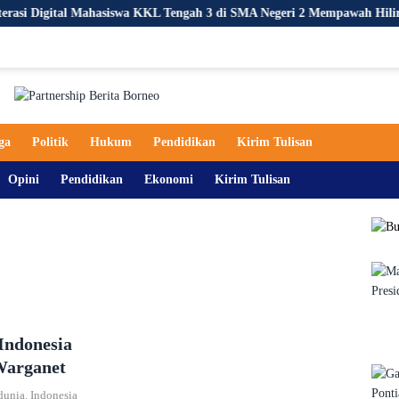
tal Mahasiswa KKL Tengah 3 di SMA Negeri 2 Mempawah Hilir
ga
Politik
Hukum
Pendidikan
Kirim Tulisan
Opini
Pendidikan
Ekonomi
Kirim Tulisan
Indonesia
Warganet
 dunia. Indonesia