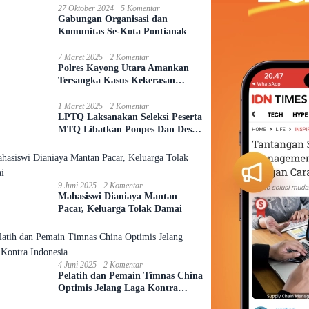
27 Oktober 2024
5 Komentar
Gabungan Organisasi dan
Komunitas Se-Kota Pontianak
7 Maret 2025
2 Komentar
Polres Kayong Utara Amankan
Tersangka Kasus Kekerasan
Seksual Anak
1 Maret 2025
2 Komentar
LPTQ Laksanakan Seleksi Peserta
MTQ Libatkan Ponpes Dan Desa
Se-Kecamatan Sungai Ambawang
9 Juni 2025
2 Komentar
Mahasiswi Dianiaya Mantan
Pacar, Keluarga Tolak Damai
4 Juni 2025
2 Komentar
Pelatih dan Pemain Timnas China
Optimis Jelang Laga Kontra
Indonesia