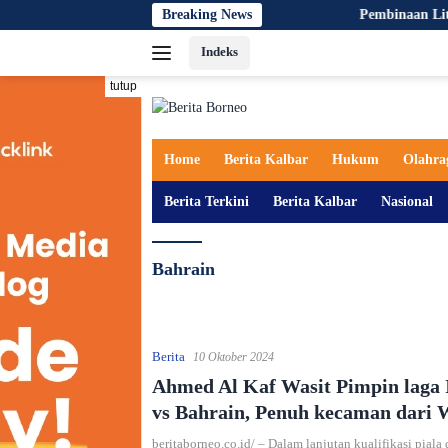
Langsung
Breaking News
Pembinaan Literasi Digi
ke
Indeks
konten
tutup
Home
Berita Kalbar
Hukum
Olahra
Berita Terkini
Berita Kalbar
Nasional
Bahrain
Berita
10 Oktober 2024
Ahmed Al Kaf Wasit Pimpin laga 
vs Bahrain, Penuh kecaman dari 
beritaborneo.co.id/ – Dalam lanjutan kualifikasi piala