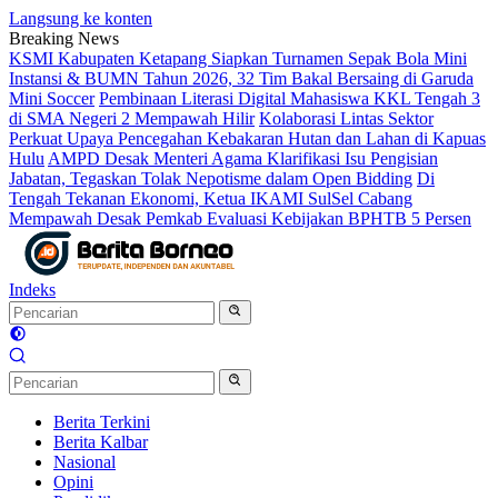
Langsung ke konten
Breaking News
KSMI Kabupaten Ketapang Siapkan Turnamen Sepak Bola Mini
Instansi & BUMN Tahun 2026, 32 Tim Bakal Bersaing di Garuda
Mini Soccer
Pembinaan Literasi Digital Mahasiswa KKL Tengah 3
di SMA Negeri 2 Mempawah Hilir
Kolaborasi Lintas Sektor
Perkuat Upaya Pencegahan Kebakaran Hutan dan Lahan di Kapuas
Hulu
AMPD Desak Menteri Agama Klarifikasi Isu Pengisian
Jabatan, Tegaskan Tolak Nepotisme dalam Open Bidding
Di
Tengah Tekanan Ekonomi, Ketua IKAMI SulSel Cabang
Mempawah Desak Pemkab Evaluasi Kebijakan BPHTB 5 Persen
Indeks
Berita Terkini
Berita Kalbar
Nasional
Opini