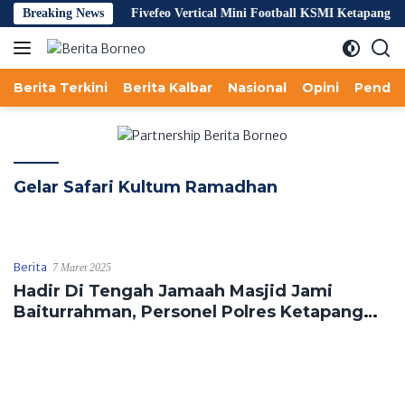
Langsung
gan Bawaslu
Breaking News
Fivefeo Vertical Mini Football KSMI Ketapang Per
ke
konten
Berita Terkini
Berita Kalbar
Nasional
Opini
Pendid
Gelar Safari Kultum Ramadhan
Berita
7 Maret 2025
Hadir Di Tengah Jamaah Masjid Jami
Baiturrahman, Personel Polres Ketapang
Gelar Safari Kultum Ramadhan