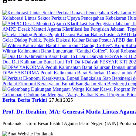
Kolaborasi Lintas Sektor Perkuat Upaya Pencegahan Kebakaran Hut
AMPD Desak Menteri Agama Klarifikasi Isu Pengisian Jabatan, Teg
Gelar Dialog Publik, Pojok Diskusi Kalbar Bahas Postur APBD dan 
Wilmar Kalimantan Barat Luncurkan “Cantigi Coffee”, Kopi Robus
Dua Dai Kalimantan Barat Ikuti ToT Da’i-Daiyah FESYAR KTI 2026
DPW YAKORMA Peduli Kalimantan Barat Salurkan Donasi untuk Ad
Perkuat Ekonomi Kerakyatan, Bupati Bangkalan Siap Bersiner
Gelombang Dukungan Menguat, Warga Kalbar Kawal Program Priori
Berita
,
Berita Terkini
27 Juli 2025
Prof. Dr. Ibrahim, MA: Generasi Muda Lintas Aga
Pontianak – Guru Besar Institut Agama Islam Negeri (IAIN) Pontia