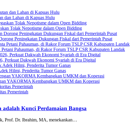
an dan Lahan di Kapuas Hulu
askan Tolak Nepotisme dalam Open Bidding
Dorong Peningkatan Dukungan Fiskal dari Pemerintah Pusat
ta Petani Pahauman, di Rakor Forum TSLP CSR Kabupaten Landak
, Perkuat Dakwah Ekonomi Syariah di Era Digital
ek Hilmi, Penderita Tumor Ganas
gi dengan YAKORMA Kembangkan UMKM dan Koperasi
tas Pemerintah
ma adalah Kunci Perdamaian Bangsa
nak, Prof. Dr. Ibrahim, MA, menekankan…