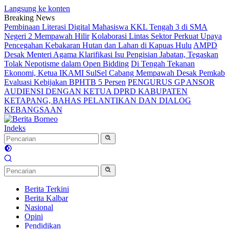
Langsung ke konten
Breaking News
Pembinaan Literasi Digital Mahasiswa KKL Tengah 3 di SMA
Negeri 2 Mempawah Hilir
Kolaborasi Lintas Sektor Perkuat Upaya
Pencegahan Kebakaran Hutan dan Lahan di Kapuas Hulu
AMPD
Desak Menteri Agama Klarifikasi Isu Pengisian Jabatan, Tegaskan
Tolak Nepotisme dalam Open Bidding
Di Tengah Tekanan
Ekonomi, Ketua IKAMI SulSel Cabang Mempawah Desak Pemkab
Evaluasi Kebijakan BPHTB 5 Persen
PENGURUS GP ANSOR
AUDIENSI DENGAN KETUA DPRD KABUPATEN
KETAPANG, BAHAS PELANTIKAN DAN DIALOG
KEBANGSAAN
Indeks
Berita Terkini
Berita Kalbar
Nasional
Opini
Pendidikan