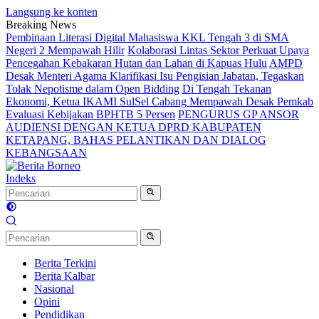
Langsung ke konten
Breaking News
Pembinaan Literasi Digital Mahasiswa KKL Tengah 3 di SMA
Negeri 2 Mempawah Hilir
Kolaborasi Lintas Sektor Perkuat Upaya
Pencegahan Kebakaran Hutan dan Lahan di Kapuas Hulu
AMPD
Desak Menteri Agama Klarifikasi Isu Pengisian Jabatan, Tegaskan
Tolak Nepotisme dalam Open Bidding
Di Tengah Tekanan
Ekonomi, Ketua IKAMI SulSel Cabang Mempawah Desak Pemkab
Evaluasi Kebijakan BPHTB 5 Persen
PENGURUS GP ANSOR
AUDIENSI DENGAN KETUA DPRD KABUPATEN
KETAPANG, BAHAS PELANTIKAN DAN DIALOG
KEBANGSAAN
Indeks
Berita Terkini
Berita Kalbar
Nasional
Opini
Pendidikan