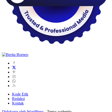
Kode Etik
Redaksi
Kontak
Didukung oleh WordPress
-
Tema: wpberita.