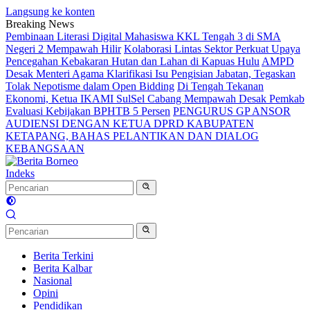
Langsung ke konten
Breaking News
Pembinaan Literasi Digital Mahasiswa KKL Tengah 3 di SMA
Negeri 2 Mempawah Hilir
Kolaborasi Lintas Sektor Perkuat Upaya
Pencegahan Kebakaran Hutan dan Lahan di Kapuas Hulu
AMPD
Desak Menteri Agama Klarifikasi Isu Pengisian Jabatan, Tegaskan
Tolak Nepotisme dalam Open Bidding
Di Tengah Tekanan
Ekonomi, Ketua IKAMI SulSel Cabang Mempawah Desak Pemkab
Evaluasi Kebijakan BPHTB 5 Persen
PENGURUS GP ANSOR
AUDIENSI DENGAN KETUA DPRD KABUPATEN
KETAPANG, BAHAS PELANTIKAN DAN DIALOG
KEBANGSAAN
Indeks
Berita Terkini
Berita Kalbar
Nasional
Opini
Pendidikan