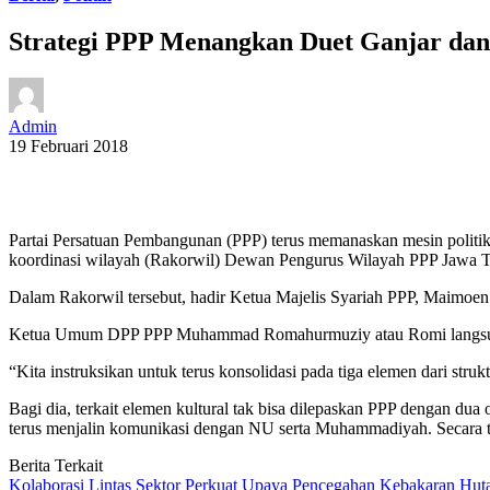
Strategi PPP Menangkan Duet Ganjar dan
Admin
19 Februari 2018
Partai Persatuan Pembangunan (PPP) terus memanaskan mesin politi
koordinasi wilayah (Rakorwil) Dewan Pengurus Wilayah PPP Jawa 
Dalam Rakorwil tersebut, hadir Ketua Majelis Syariah PPP, Maimoen
Ketua Umum DPP PPP Muhammad Romahurmuziy atau Romi langsung ha
“Kita instruksikan untuk terus konsolidasi pada tiga elemen dari struk
Bagi dia, terkait elemen kultural tak bisa dilepaskan PPP dengan d
terus menjalin komunikasi dengan NU serta Muhammadiyah. Secara t
Berita Terkait
Kolaborasi Lintas Sektor Perkuat Upaya Pencegahan Kebakaran Hut