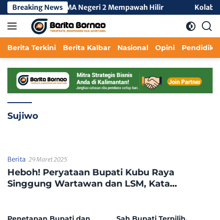
Langsung
KKL Tengah 3 di SMA Negeri 2 Mempawah Hilir
Breaking News
Kolaborasi
ke
konten
Berita Terkini
Berita Kalbar
Nasional
Opini
Pendidika
Sujiwo
Berita
29 Maret 2025
Heboh! Peryataan Bupati Kubu Raya
Singgung Wartawan dan LSM, Kata
Pengamat: Mencederai Kebebasan Pers
Penetapan Bupati dan
Sah Bupati Terpilih,