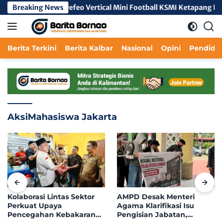
Langsung
waslu
Breaking News
Fivefeo Vertical Mini Football KSMI Ketapang Pere
ke
konten
Berita Terkini
Berita Kalbar
Nasional
Opini
Pendidi
AksiMahasiswa Jakarta
Kolaborasi Lintas Sektor
AMPD Desak Menteri
Perkuat Upaya
Agama Klarifikasi Isu
Pencegahan Kebakaran
Pengisian Jabatan,