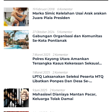
19 Februari 2018
6 Komentar
Marko Simic Kelelahan Usai Arak arakan
Juara Piala Presiden
27 Oktober 2024
5 Komentar
Gabungan Organisasi dan Komunitas
Se-Kota Pontianak
7 Maret 2025
2 Komentar
Polres Kayong Utara Amankan
Tersangka Kasus Kekerasan Seksual
Anak
1 Maret 2025
2 Komentar
LPTQ Laksanakan Seleksi Peserta MTQ
Libatkan Ponpes Dan Desa Se-
Kecamatan Sungai Ambawang
9 Juni 2025
2 Komentar
Mahasiswi Dianiaya Mantan Pacar,
Keluarga Tolak Damai