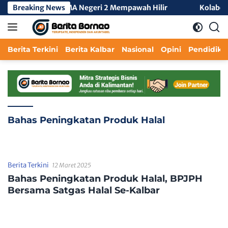
Langsung
KKL Tengah 3 di SMA Negeri 2 Mempawah Hilir
Breaking News
Kolaborasi
ke
konten
Berita Terkini
Berita Kalbar
Nasional
Opini
Pendidika
Bahas Peningkatan Produk Halal
Berita Terkini
12 Maret 2025
Bahas Peningkatan Produk Halal, BPJPH
Bersama Satgas Halal Se-Kalbar