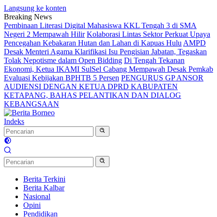
Langsung ke konten
Breaking News
Pembinaan Literasi Digital Mahasiswa KKL Tengah 3 di SMA
Negeri 2 Mempawah Hilir
Kolaborasi Lintas Sektor Perkuat Upaya
Pencegahan Kebakaran Hutan dan Lahan di Kapuas Hulu
AMPD
Desak Menteri Agama Klarifikasi Isu Pengisian Jabatan, Tegaskan
Tolak Nepotisme dalam Open Bidding
Di Tengah Tekanan
Ekonomi, Ketua IKAMI SulSel Cabang Mempawah Desak Pemkab
Evaluasi Kebijakan BPHTB 5 Persen
PENGURUS GP ANSOR
AUDIENSI DENGAN KETUA DPRD KABUPATEN
KETAPANG, BAHAS PELANTIKAN DAN DIALOG
KEBANGSAAN
Indeks
Berita Terkini
Berita Kalbar
Nasional
Opini
Pendidikan