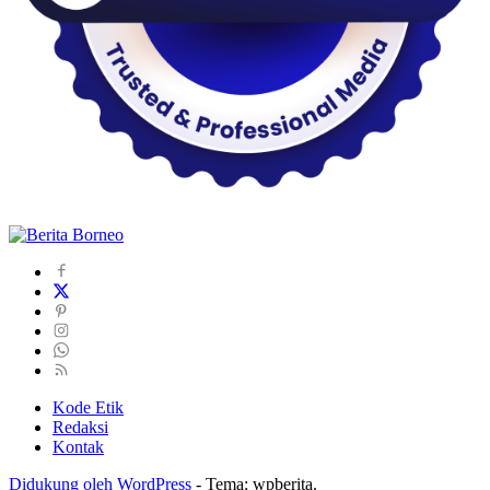
Kode Etik
Redaksi
Kontak
Didukung oleh WordPress
-
Tema: wpberita.