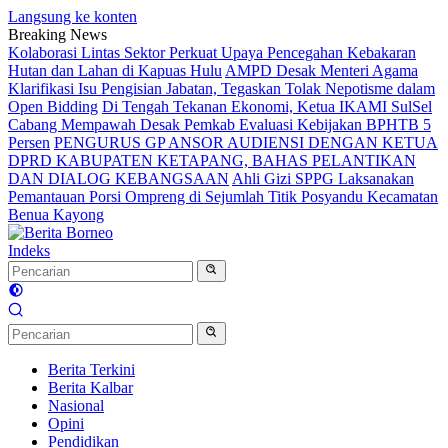
Langsung ke konten
Breaking News
Kolaborasi Lintas Sektor Perkuat Upaya Pencegahan Kebakaran
Hutan dan Lahan di Kapuas Hulu
AMPD Desak Menteri Agama
Klarifikasi Isu Pengisian Jabatan, Tegaskan Tolak Nepotisme dalam
Open Bidding
Di Tengah Tekanan Ekonomi, Ketua IKAMI SulSel
Cabang Mempawah Desak Pemkab Evaluasi Kebijakan BPHTB 5
Persen
PENGURUS GP ANSOR AUDIENSI DENGAN KETUA
DPRD KABUPATEN KETAPANG, BAHAS PELANTIKAN
DAN DIALOG KEBANGSAAN
Ahli Gizi SPPG Laksanakan
Pemantauan Porsi Ompreng di Sejumlah Titik Posyandu Kecamatan
Benua Kayong
Indeks
Berita Terkini
Berita Kalbar
Nasional
Opini
Pendidikan