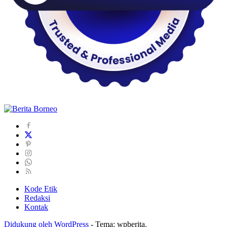
Kode Etik
Redaksi
Kontak
Didukung oleh WordPress
-
Tema: wpberita.