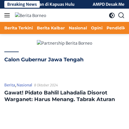
Langsung
ran Hutan dan Lahan di Kapuas Hulu
Breaking News
AMPD Desak Menteri 
ke
konten
Berita Terkini
Berita Kalbar
Nasional
Opini
Pendidika
Calon Gubernur Jawa Tengah
Berita
,
Nasional
8 Oktober 2024
Gawat! Pidato Bahlil Lahadalia Disorot
Warganet: Harus Menang. Tabrak Aturan