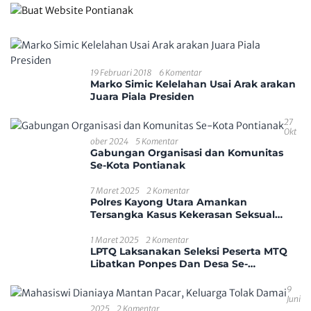
19 Februari 2018
6 Komentar
Marko Simic Kelelahan Usai Arak arakan
Juara Piala Presiden
27
Okt
Ober 2024
5 Komentar
Gabungan Organisasi dan Komunitas
Se-Kota Pontianak
7 Maret 2025
2 Komentar
Polres Kayong Utara Amankan
Tersangka Kasus Kekerasan Seksual
Anak
1 Maret 2025
2 Komentar
LPTQ Laksanakan Seleksi Peserta MTQ
Libatkan Ponpes Dan Desa Se-
Kecamatan Sungai Ambawang
9
Juni
2025
2 Komentar