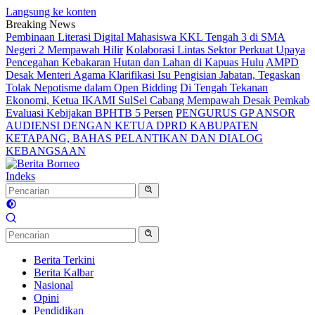
Langsung ke konten
Breaking News
Pembinaan Literasi Digital Mahasiswa KKL Tengah 3 di SMA
Negeri 2 Mempawah Hilir
Kolaborasi Lintas Sektor Perkuat Upaya
Pencegahan Kebakaran Hutan dan Lahan di Kapuas Hulu
AMPD
Desak Menteri Agama Klarifikasi Isu Pengisian Jabatan, Tegaskan
Tolak Nepotisme dalam Open Bidding
Di Tengah Tekanan
Ekonomi, Ketua IKAMI SulSel Cabang Mempawah Desak Pemkab
Evaluasi Kebijakan BPHTB 5 Persen
PENGURUS GP ANSOR
AUDIENSI DENGAN KETUA DPRD KABUPATEN
KETAPANG, BAHAS PELANTIKAN DAN DIALOG
KEBANGSAAN
Indeks
Berita Terkini
Berita Kalbar
Nasional
Opini
Pendidikan