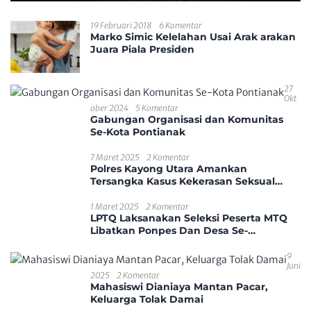
19 Februari 2018
6 Komentar
Marko Simic Kelelahan Usai Arak arakan
Juara Piala Presiden
27
Okt
Ober 2024
5 Komentar
Gabungan Organisasi dan Komunitas
Se-Kota Pontianak
7 Maret 2025
2 Komentar
Polres Kayong Utara Amankan
Tersangka Kasus Kekerasan Seksual
Anak
1 Maret 2025
2 Komentar
LPTQ Laksanakan Seleksi Peserta MTQ
Libatkan Ponpes Dan Desa Se-
Kecamatan Sungai Ambawang
9
Juni
2025
2 Komentar
Mahasiswi Dianiaya Mantan Pacar,
Keluarga Tolak Damai