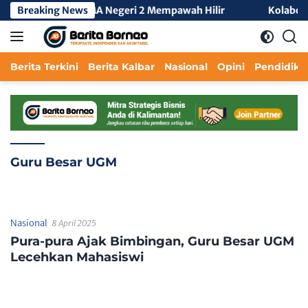
Langsung
KKL Tengah 3 di SMA Negeri 2 Mempawah Hilir
Breaking News
Kolaborasi
ke
konten
Berita Terkini
Berita Kalbar
Nasional
Opini
Pendidika
Guru Besar UGM
Nasional
8 April 2025
Pura-pura Ajak Bimbingan, Guru Besar UGM
Lecehkan Mahasiswi