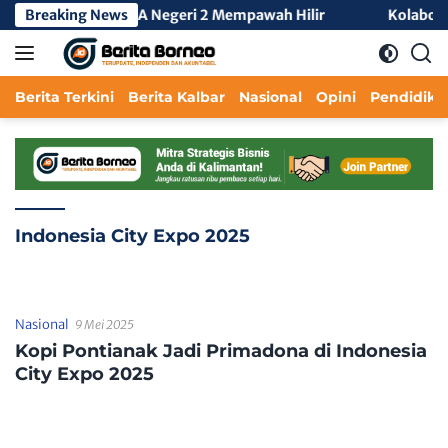
Langsung
KL Tengah 3 di SMA Negeri 2 Mempawah Hilir
Breaking News
Kolaborasi 
ke
konten
Berita Terkini
Berita Kalbar
Nasional
Opini
Pendidika
Indonesia City Expo 2025
Nasional
9 Mei 2025
Kopi Pontianak Jadi Primadona di Indonesia
City Expo 2025