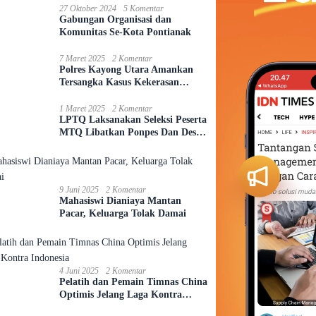
27 Oktober 2024
5 Komentar
Gabungan Organisasi dan
Komunitas Se-Kota Pontianak
7 Maret 2025
2 Komentar
Polres Kayong Utara Amankan
Tersangka Kasus Kekerasan
Seksual Anak
1 Maret 2025
2 Komentar
LPTQ Laksanakan Seleksi Peserta
MTQ Libatkan Ponpes Dan Desa
Se-Kecamatan Sungai Ambawang
9 Juni 2025
2 Komentar
Mahasiswi Dianiaya Mantan
Pacar, Keluarga Tolak Damai
4 Juni 2025
2 Komentar
Pelatih dan Pemain Timnas China
Optimis Jelang Laga Kontra
Indonesia