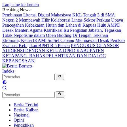
Langsung ke konten
Breaking News
Pembinaan Literasi Digital Mahasiswa KKL Tengah 3 di SMA
Negeri 2 Mempawah Hilir
Kolaborasi Lintas Sektor Perkuat Upaya
Pencegahan Kebakaran Hutan dan Lahan di Kapuas Hulu
AMPD
Desak Menteri Agama Klarifikasi Isu Pengisian Jabatan, Tegaskan
Tolak Nepotisme dalam Open Bidding
Di Tengah Tekanan
Ekonomi, Ketua IKAMI SulSel Cabang Mempawah Desak Pemkab
Evaluasi Kebijakan BPHTB 5 Persen
PENGURUS GP ANSOR
AUDIENSI DENGAN KETUA DPRD KABUPATEN
KETAPANG, BAHAS PELANTIKAN DAN DIALOG
KEBANGSAAN
Indeks
Berita Terkini
Berita Kalbar
Nasional
Opini
Pendidikan