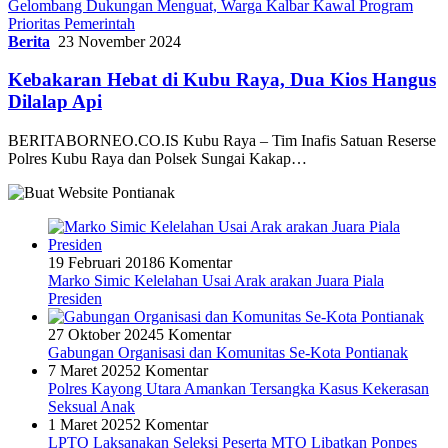
Gelombang Dukungan Menguat, Warga Kalbar Kawal Program
Prioritas Pemerintah
Berita
23 November 2024
Kebakaran Hebat di Kubu Raya, Dua Kios Hangus
Dilalap Api
BERITABORNEO.CO.IS Kubu Raya – Tim Inafis Satuan Reserse
Polres Kubu Raya dan Polsek Sungai Kakap…
19 Februari 2018
6 Komentar
Marko Simic Kelelahan Usai Arak arakan Juara Piala
Presiden
27 Oktober 2024
5 Komentar
Gabungan Organisasi dan Komunitas Se-Kota Pontianak
7 Maret 2025
2 Komentar
Polres Kayong Utara Amankan Tersangka Kasus Kekerasan
Seksual Anak
1 Maret 2025
2 Komentar
LPTQ Laksanakan Seleksi Peserta MTQ Libatkan Ponpes