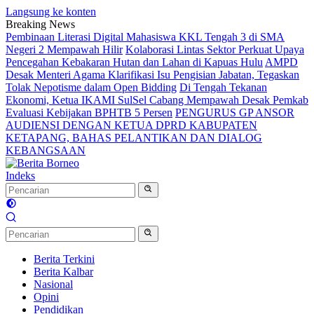
Langsung ke konten
Breaking News
Pembinaan Literasi Digital Mahasiswa KKL Tengah 3 di SMA
Negeri 2 Mempawah Hilir
Kolaborasi Lintas Sektor Perkuat Upaya
Pencegahan Kebakaran Hutan dan Lahan di Kapuas Hulu
AMPD
Desak Menteri Agama Klarifikasi Isu Pengisian Jabatan, Tegaskan
Tolak Nepotisme dalam Open Bidding
Di Tengah Tekanan
Ekonomi, Ketua IKAMI SulSel Cabang Mempawah Desak Pemkab
Evaluasi Kebijakan BPHTB 5 Persen
PENGURUS GP ANSOR
AUDIENSI DENGAN KETUA DPRD KABUPATEN
KETAPANG, BAHAS PELANTIKAN DAN DIALOG
KEBANGSAAN
Indeks
Berita Terkini
Berita Kalbar
Nasional
Opini
Pendidikan