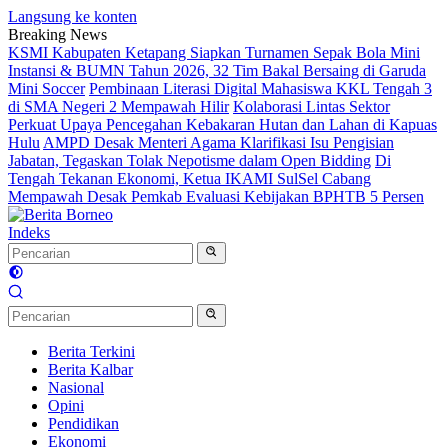
Langsung ke konten
Breaking News
KSMI Kabupaten Ketapang Siapkan Turnamen Sepak Bola Mini
Instansi & BUMN Tahun 2026, 32 Tim Bakal Bersaing di Garuda
Mini Soccer
Pembinaan Literasi Digital Mahasiswa KKL Tengah 3
di SMA Negeri 2 Mempawah Hilir
Kolaborasi Lintas Sektor
Perkuat Upaya Pencegahan Kebakaran Hutan dan Lahan di Kapuas
Hulu
AMPD Desak Menteri Agama Klarifikasi Isu Pengisian
Jabatan, Tegaskan Tolak Nepotisme dalam Open Bidding
Di
Tengah Tekanan Ekonomi, Ketua IKAMI SulSel Cabang
Mempawah Desak Pemkab Evaluasi Kebijakan BPHTB 5 Persen
Indeks
Berita Terkini
Berita Kalbar
Nasional
Opini
Pendidikan
Ekonomi