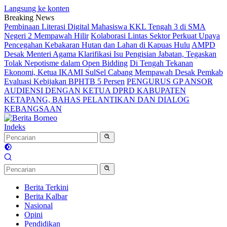
Langsung ke konten
Breaking News
Pembinaan Literasi Digital Mahasiswa KKL Tengah 3 di SMA
Negeri 2 Mempawah Hilir
Kolaborasi Lintas Sektor Perkuat Upaya
Pencegahan Kebakaran Hutan dan Lahan di Kapuas Hulu
AMPD
Desak Menteri Agama Klarifikasi Isu Pengisian Jabatan, Tegaskan
Tolak Nepotisme dalam Open Bidding
Di Tengah Tekanan
Ekonomi, Ketua IKAMI SulSel Cabang Mempawah Desak Pemkab
Evaluasi Kebijakan BPHTB 5 Persen
PENGURUS GP ANSOR
AUDIENSI DENGAN KETUA DPRD KABUPATEN
KETAPANG, BAHAS PELANTIKAN DAN DIALOG
KEBANGSAAN
Indeks
Berita Terkini
Berita Kalbar
Nasional
Opini
Pendidikan