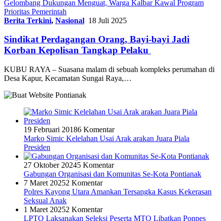
Gelombang Dukungan Menguat, Warga Kalbar Kawal Program
Prioritas Pemerintah
Berita Terkini
,
Nasional
18 Juli 2025
Sindikat Perdagangan Orang, Bayi-bayi Jadi
Korban Kepolisan Tangkap Pelaku
KUBU RAYA – Suasana malam di sebuah kompleks perumahan di
Desa Kapur, Kecamatan Sungai Raya,…
19 Februari 2018
6 Komentar
Marko Simic Kelelahan Usai Arak arakan Juara Piala
Presiden
27 Oktober 2024
5 Komentar
Gabungan Organisasi dan Komunitas Se-Kota Pontianak
7 Maret 2025
2 Komentar
Polres Kayong Utara Amankan Tersangka Kasus Kekerasan
Seksual Anak
1 Maret 2025
2 Komentar
LPTQ Laksanakan Seleksi Peserta MTQ Libatkan Ponpes