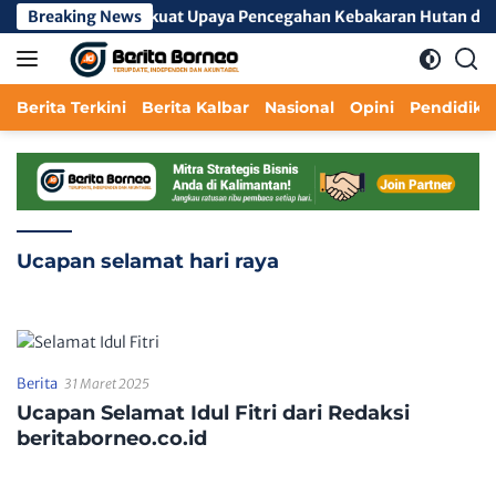
Langsung
 Lintas Sektor Perkuat Upaya Pencegahan Kebakaran Hutan dan L
Breaking News
ke
konten
Berita Terkini
Berita Kalbar
Nasional
Opini
Pendidika
Ucapan selamat hari raya
Berita
31 Maret 2025
Ucapan Selamat Idul Fitri dari Redaksi
beritaborneo.co.id