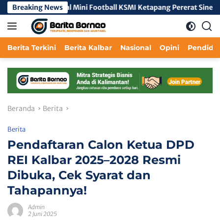
Langsung
vefeo Vertical Mini Football KSMI Ketapang Pererat Sinergi Anta
Breaking News
ke
konten
Berita Terkini
Berita Kalbar
Nasional
Opini
Pendidi
Beranda
Berita
Berita
Pendaftaran Calon Ketua DPD
REI Kalbar 2025–2028 Resmi
Dibuka, Cek Syarat dan
Tahapannya!
Admin
2 Juni 2025