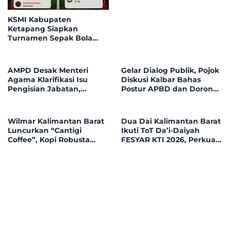
KSMI Kabupaten
Ketapang Siapkan
Turnamen Sepak Bola
Mini Instansi & BUMN
Tahun 2026, 32 Tim Bakal
Bersaing di Garuda Mini
AMPD Desak Menteri
Gelar Dialog Publik, Pojok
Soccer
Agama Klarifikasi Isu
Diskusi Kalbar Bahas
Pengisian Jabatan,
Postur APBD dan Dorong
Tegaskan Tolak
Peningkatan Dukungan
Nepotisme dalam Open
Fiskal dari Pemerintah
Bidding
Pusat
Wilmar Kalimantan Barat
Dua Dai Kalimantan Barat
Luncurkan “Cantigi
Ikuti ToT Da’i-Daiyah
Coffee”, Kopi Robusta
FESYAR KTI 2026, Perkuat
Petani Pahauman, di
Dakwah Ekonomi Syariah
Rakor Forum TSLP CSR
di Era Digital
Kabupaten Landak