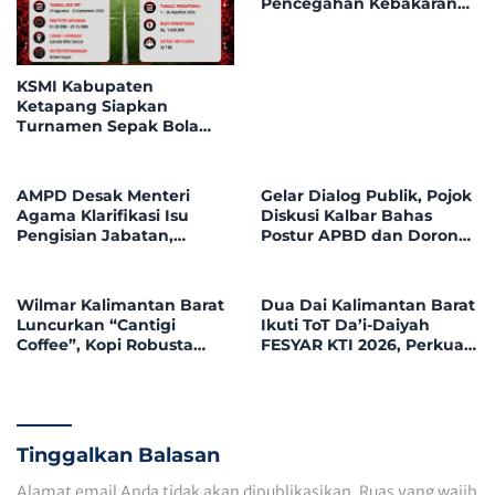
Pencegahan Kebakaran
Hutan dan Lahan di
Kapuas Hulu
KSMI Kabupaten
Ketapang Siapkan
Turnamen Sepak Bola
Mini Instansi & BUMN
Tahun 2026, 32 Tim Bakal
Bersaing di Garuda Mini
AMPD Desak Menteri
Gelar Dialog Publik, Pojok
Soccer
Agama Klarifikasi Isu
Diskusi Kalbar Bahas
Pengisian Jabatan,
Postur APBD dan Dorong
Tegaskan Tolak
Peningkatan Dukungan
Nepotisme dalam Open
Fiskal dari Pemerintah
Bidding
Pusat
Wilmar Kalimantan Barat
Dua Dai Kalimantan Barat
Luncurkan “Cantigi
Ikuti ToT Da’i-Daiyah
Coffee”, Kopi Robusta
FESYAR KTI 2026, Perkuat
Petani Pahauman, di
Dakwah Ekonomi Syariah
Rakor Forum TSLP CSR
di Era Digital
Kabupaten Landak
Tinggalkan Balasan
Alamat email Anda tidak akan dipublikasikan.
Ruas yang wajib