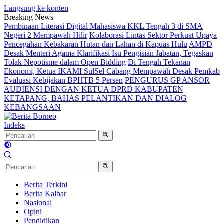
Langsung ke konten
Breaking News
Pembinaan Literasi Digital Mahasiswa KKL Tengah 3 di SMA
Negeri 2 Mempawah Hilir
Kolaborasi Lintas Sektor Perkuat Upaya
Pencegahan Kebakaran Hutan dan Lahan di Kapuas Hulu
AMPD
Desak Menteri Agama Klarifikasi Isu Pengisian Jabatan, Tegaskan
Tolak Nepotisme dalam Open Bidding
Di Tengah Tekanan
Ekonomi, Ketua IKAMI SulSel Cabang Mempawah Desak Pemkab
Evaluasi Kebijakan BPHTB 5 Persen
PENGURUS GP ANSOR
AUDIENSI DENGAN KETUA DPRD KABUPATEN
KETAPANG, BAHAS PELANTIKAN DAN DIALOG
KEBANGSAAN
Indeks
Berita Terkini
Berita Kalbar
Nasional
Opini
Pendidikan