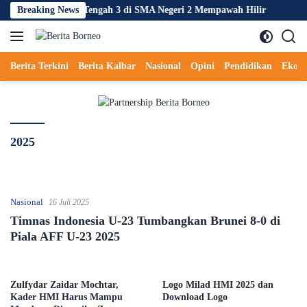
Langsung
l Mahasiswa KKL Tengah 3 di SMA Negeri 2 Mempawah Hilir
Breaking News
Ko
ke
konten
Berita Terkini
Berita Kalbar
Nasional
Opini
Pendidikan
Ekon
2025
Nasional
16 Juli 2025
Timnas Indonesia U-23 Tumbangkan Brunei 8-0 di
Piala AFF U-23 2025
Zulfydar Zaidar Mochtar,
Logo Milad HMI 2025 dan
Kader HMI Harus Mampu
Download Logo