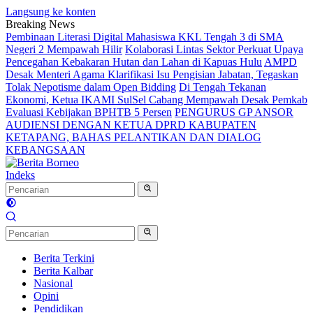
Langsung ke konten
Breaking News
Pembinaan Literasi Digital Mahasiswa KKL Tengah 3 di SMA
Negeri 2 Mempawah Hilir
Kolaborasi Lintas Sektor Perkuat Upaya
Pencegahan Kebakaran Hutan dan Lahan di Kapuas Hulu
AMPD
Desak Menteri Agama Klarifikasi Isu Pengisian Jabatan, Tegaskan
Tolak Nepotisme dalam Open Bidding
Di Tengah Tekanan
Ekonomi, Ketua IKAMI SulSel Cabang Mempawah Desak Pemkab
Evaluasi Kebijakan BPHTB 5 Persen
PENGURUS GP ANSOR
AUDIENSI DENGAN KETUA DPRD KABUPATEN
KETAPANG, BAHAS PELANTIKAN DAN DIALOG
KEBANGSAAN
Indeks
Berita Terkini
Berita Kalbar
Nasional
Opini
Pendidikan