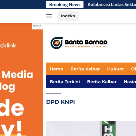
Langsung
Breaking News
Kolaborasi Lintas Sektor Perkuat 
ke
Indeks
konten
tutup
Home
Berita Kalbar
Hukum
O
Berita Terkini
Berita Kalbar
Nasio
DPD KNPI