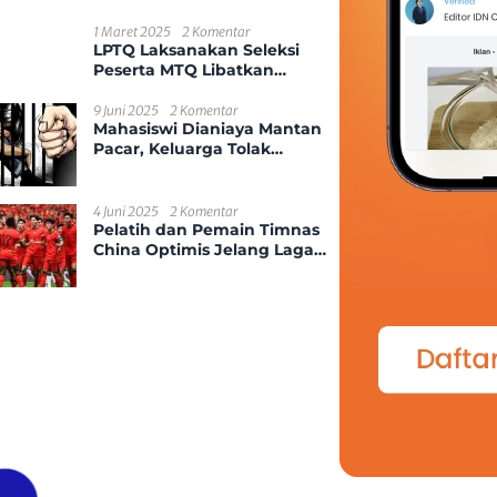
Kekerasan Seksual Anak
1 Maret 2025
2 Komentar
LPTQ Laksanakan Seleksi
Peserta MTQ Libatkan
Ponpes Dan Desa Se-
Kecamatan Sungai
9 Juni 2025
2 Komentar
Mahasiswi Dianiaya Mantan
Ambawang
Pacar, Keluarga Tolak
Damai
4 Juni 2025
2 Komentar
Pelatih dan Pemain Timnas
China Optimis Jelang Laga
Kontra Indonesia