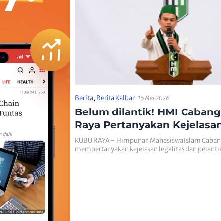
Berita
,
Berita Kalbar
16 Mei 2026
Belum dilantik! HMI Caban
Raya Pertanyakan Kejelasa
Legalitas DPD KNPI
KUBU RAYA – Himpunan Mahasiswa Islam Caban
mempertanyakan kejelasan legalitas dan pelan