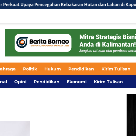
Upaya Pencegahan Kebakaran Hutan dan Lahan di Kapuas Hulu
lahraga
Politik
Hukum
Pendidikan
Kirim Tulisan
nal
Opini
Pendidikan
Ekonomi
Kirim Tulisan