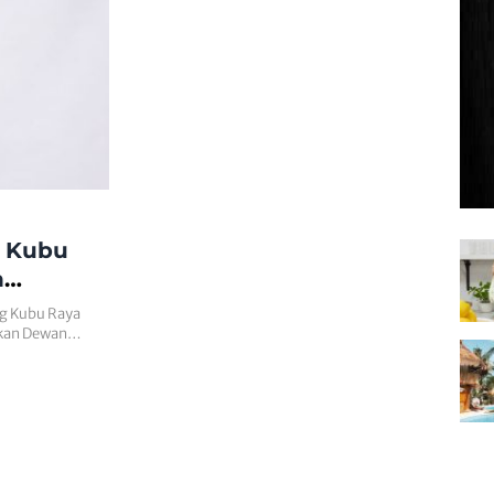
g Kubu
n
g Kubu Raya
tikan Dewan…