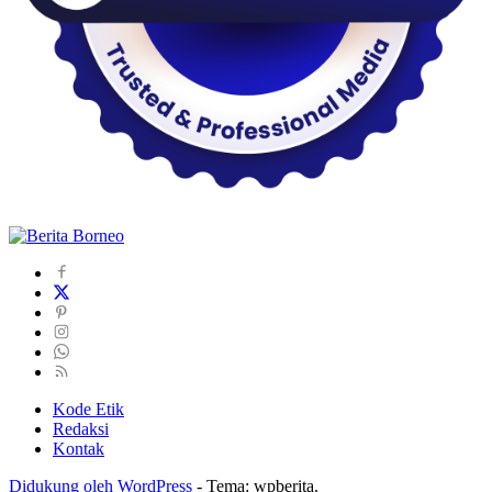
Kode Etik
Redaksi
Kontak
Didukung oleh WordPress
-
Tema: wpberita.