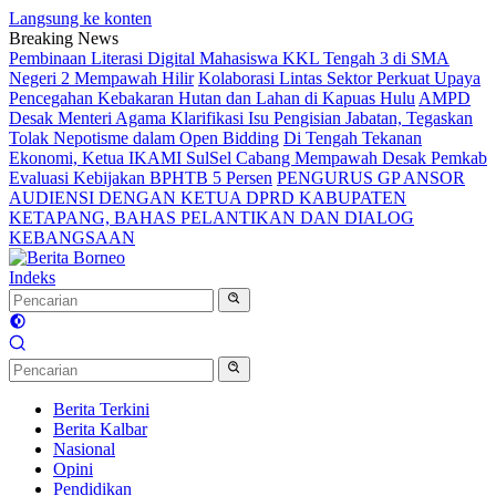
Langsung ke konten
Breaking News
Pembinaan Literasi Digital Mahasiswa KKL Tengah 3 di SMA
Negeri 2 Mempawah Hilir
Kolaborasi Lintas Sektor Perkuat Upaya
Pencegahan Kebakaran Hutan dan Lahan di Kapuas Hulu
AMPD
Desak Menteri Agama Klarifikasi Isu Pengisian Jabatan, Tegaskan
Tolak Nepotisme dalam Open Bidding
Di Tengah Tekanan
Ekonomi, Ketua IKAMI SulSel Cabang Mempawah Desak Pemkab
Evaluasi Kebijakan BPHTB 5 Persen
PENGURUS GP ANSOR
AUDIENSI DENGAN KETUA DPRD KABUPATEN
KETAPANG, BAHAS PELANTIKAN DAN DIALOG
KEBANGSAAN
Indeks
Berita Terkini
Berita Kalbar
Nasional
Opini
Pendidikan