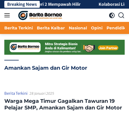
Langsung
gah 3 di SMA Negeri 2 Mempawah Hilir
Breaking News
Kolaborasi Lintas
ke
konten
Berita Terkini
Berita Kalbar
Nasional
Opini
Pendidika
Amankan Sajam dan Gir Motor
Berita Terkini
28 Januari 2025
Warga Mega Timur Gagalkan Tawuran 19
Pelajar SMP, Amankan Sajam dan Gir Motor