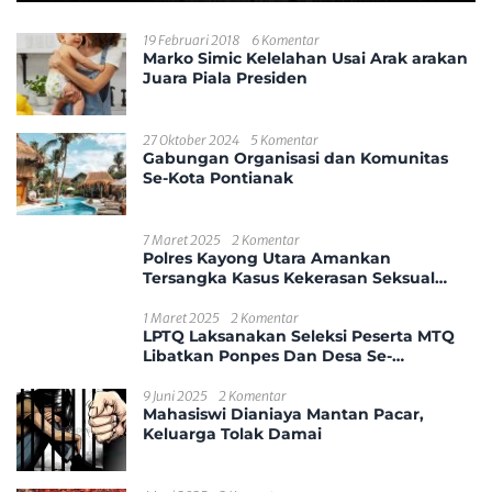
19 Februari 2018
6 Komentar
Marko Simic Kelelahan Usai Arak arakan
Juara Piala Presiden
27 Oktober 2024
5 Komentar
Gabungan Organisasi dan Komunitas
Se-Kota Pontianak
7 Maret 2025
2 Komentar
Polres Kayong Utara Amankan
Tersangka Kasus Kekerasan Seksual
Anak
1 Maret 2025
2 Komentar
LPTQ Laksanakan Seleksi Peserta MTQ
Libatkan Ponpes Dan Desa Se-
Kecamatan Sungai Ambawang
9 Juni 2025
2 Komentar
Mahasiswi Dianiaya Mantan Pacar,
Keluarga Tolak Damai