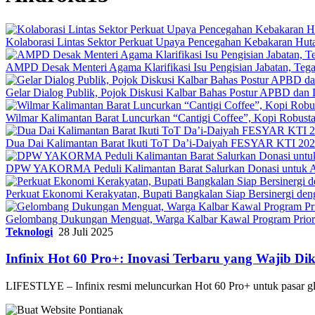
Kolaborasi Lintas Sektor Perkuat Upaya Pencegahan Kebakaran Hut
AMPD Desak Menteri Agama Klarifikasi Isu Pengisian Jabatan, Teg
Gelar Dialog Publik, Pojok Diskusi Kalbar Bahas Postur APBD dan 
Wilmar Kalimantan Barat Luncurkan “Cantigi Coffee”, Kopi Robus
Dua Dai Kalimantan Barat Ikuti ToT Da’i-Daiyah FESYAR KTI 2026
DPW YAKORMA Peduli Kalimantan Barat Salurkan Donasi untuk Ad
Perkuat Ekonomi Kerakyatan, Bupati Bangkalan Siap Bersiner
Gelombang Dukungan Menguat, Warga Kalbar Kawal Program Priori
Teknologi
28 Juli 2025
Infinix Hot 60 Pro+: Inovasi Terbaru yang Wajib Di
LIFESTLYE – Infinix resmi meluncurkan Hot 60 Pro+ untuk pasar 