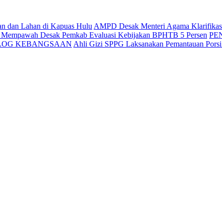
an dan Lahan di Kapuas Hulu
AMPD Desak Menteri Agama Klarifikasi 
g Mempawah Desak Pemkab Evaluasi Kebijakan BPHTB 5 Persen
PE
ALOG KEBANGSAAN
Ahli Gizi SPPG Laksanakan Pemantauan Pors