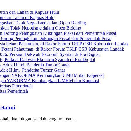
an dan Lahan di Kapuas Hulu
askan Tolak Nepotisme dalam Open Bidding
Dorong Peningkatan Dukungan Fiskal dari Pemerintah Pusat
ta Petani Pahauman, di Rakor Forum TSLP CSR Kabupaten Landak
, Perkuat Dakwah Ekonomi Syariah di Era Digital
ek Hilmi, Penderita Tumor Ganas
gi dengan YAKORMA Kembangkan UMKM dan Koperasi
tas Pemerintah
ketahui
global, dua minggu setelah pengumuman…