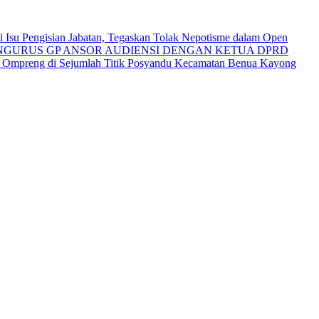
Isu Pengisian Jabatan, Tegaskan Tolak Nepotisme dalam Open
NGURUS GP ANSOR AUDIENSI DENGAN KETUA DPRD
i Ompreng di Sejumlah Titik Posyandu Kecamatan Benua Kayong