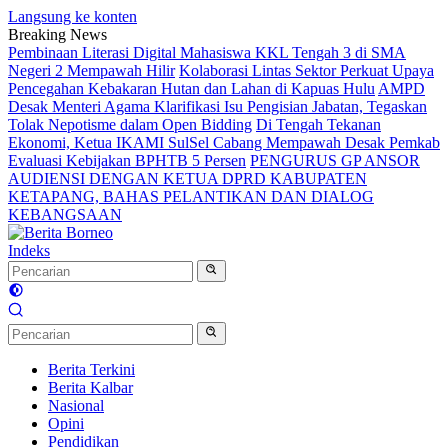
Langsung ke konten
Breaking News
Pembinaan Literasi Digital Mahasiswa KKL Tengah 3 di SMA
Negeri 2 Mempawah Hilir
Kolaborasi Lintas Sektor Perkuat Upaya
Pencegahan Kebakaran Hutan dan Lahan di Kapuas Hulu
AMPD
Desak Menteri Agama Klarifikasi Isu Pengisian Jabatan, Tegaskan
Tolak Nepotisme dalam Open Bidding
Di Tengah Tekanan
Ekonomi, Ketua IKAMI SulSel Cabang Mempawah Desak Pemkab
Evaluasi Kebijakan BPHTB 5 Persen
PENGURUS GP ANSOR
AUDIENSI DENGAN KETUA DPRD KABUPATEN
KETAPANG, BAHAS PELANTIKAN DAN DIALOG
KEBANGSAAN
Indeks
Berita Terkini
Berita Kalbar
Nasional
Opini
Pendidikan