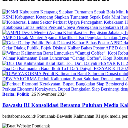
KSMI Kabupaten Ketapang Siapkan Turnamen Sepak Bola Mini Inst
Kolaborasi Lintas Sektor Perkuat Upaya Pencegahan Kebakaran Hut
AMPD Desak Menteri Agama Klarifikasi Isu Pengisian Jabatan, Teg
Gelar Dialog Publik, Pojok Diskusi Kalbar Bahas Postur APBD dan 
Wilmar Kalimantan Barat Luncurkan “Cantigi Coffee”, Kopi Robus
Dua Dai Kalimantan Barat Ikuti ToT Da’i-Daiyah FESYAR KTI 2026
DPW YAKORMA Peduli Kalimantan Barat Salurkan Donasi untuk Ad
Perkuat Ekonomi Kerakyatan, Bupati Bangkalan Siap Bersiner
Berita
,
Politik
26 November 2024
Bawaslu RI Konsolidasi Bersama Puluhan Media Ka
beritaborneo.co.id/ Pontianak-Bawaslu Kalimantan RI ajak media p