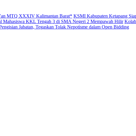
Qur’an MTQ XXXIV Kalimantan Barat*
KSMI Kabupaten Ketapang Siap
ital Mahasiswa KKL Tengah 3 di SMA Negeri 2 Mempawah Hilir
Kolab
engisian Jabatan, Tegaskan Tolak Nepotisme dalam Open Bidding