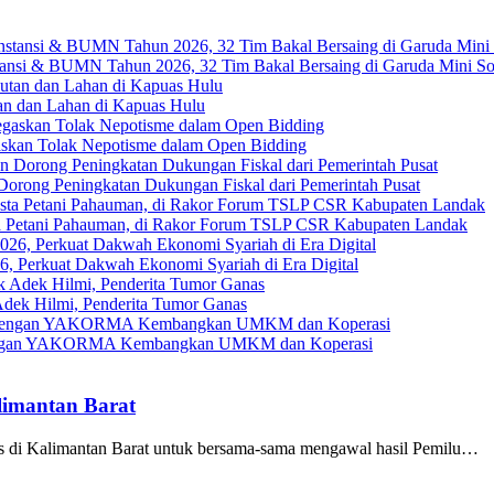
ansi & BUMN Tahun 2026, 32 Tim Bakal Bersaing di Garuda Mini So
an dan Lahan di Kapuas Hulu
askan Tolak Nepotisme dalam Open Bidding
Dorong Peningkatan Dukungan Fiskal dari Pemerintah Pusat
ta Petani Pahauman, di Rakor Forum TSLP CSR Kabupaten Landak
, Perkuat Dakwah Ekonomi Syariah di Era Digital
ek Hilmi, Penderita Tumor Ganas
gi dengan YAKORMA Kembangkan UMKM dan Koperasi
limantan Barat
ers di Kalimantan Barat untuk bersama-sama mengawal hasil Pemilu…