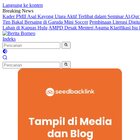
Langsung ke konten
Breaking News
Kader PMII Asal Kayong Utara Aktif Terlibat dalam Seminar Al-
Tim Bakal Bersaing di Garuda Mini Soccer
Pembinaan Literasi Dig
Lahan di Kapuas Hulu
AMPD Desak Menteri Agama Klarifikasi Isu P
Indeks