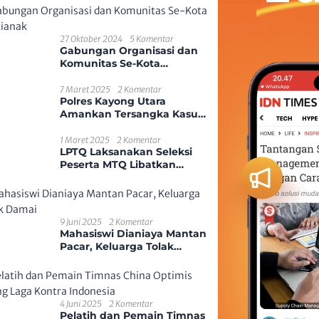
27 Oktober 2024
5 Komentar
Gabungan Organisasi dan
Komunitas Se-Kota
Pontianak
7 Maret 2025
2 Komentar
Polres Kayong Utara
Amankan Tersangka Kasus
Kekerasan Seksual Anak
1 Maret 2025
2 Komentar
LPTQ Laksanakan Seleksi
Peserta MTQ Libatkan
Ponpes Dan Desa Se-
Kecamatan Sungai
Ambawang
9 Juni 2025
2 Komentar
Mahasiswi Dianiaya Mantan
Pacar, Keluarga Tolak
Damai
4 Juni 2025
2 Komentar
Pelatih dan Pemain Timnas