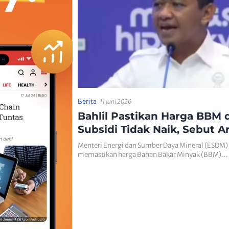
Berita
11 Juni 2026
Bahlil Pastikan Harga BBM 
Subsidi Tidak Naik, Sebut A
Langsung Presiden Prabow
Menteri Energi dan Sumber Daya Mineral (ESDM) 
memastikan harga Bahan Bakar Minyak (BBM)…