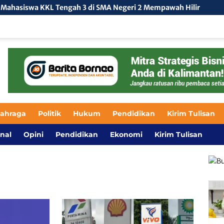
 KKL Tengah 3 di SMA Negeri 2 Mempawah Hilir
Kolaboras
lahraga
Politik
Hukum
Pendidikan
Kirim Tulisan
nal
Opini
Pendidikan
Ekonomi
Kirim Tulisan