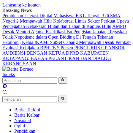
Langsung ke konten
Breaking News
Pembinaan Literasi Digital Mahasiswa KKL Tengah 3 di SMA
Negeri 2 Mempawah Hilir
Kolaborasi Lintas Sektor Perkuat Upaya
Pencegahan Kebakaran Hutan dan Lahan di Kapuas Hulu
AMPD
Desak Menteri Agama Klarifikasi Isu Pengisian Jabatan, Tegaskan
Tolak Nepotisme dalam Open Bidding
Di Tengah Tekanan
Ekonomi, Ketua IKAMI SulSel Cabang Mempawah Desak Pemkab
Evaluasi Kebijakan BPHTB 5 Persen
PENGURUS GP ANSOR
AUDIENSI DENGAN KETUA DPRD KABUPATEN
KETAPANG, BAHAS PELANTIKAN DAN DIALOG
KEBANGSAAN
Indeks
Berita Terkini
Berita Kalbar
Nasional
Opini
Pendidikan