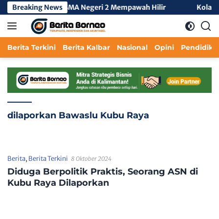
Langsung
 KKL Tengah 3 di SMA Negeri 2 Mempawah Hilir
Breaking News
Kolaboras
ke
konten
Berita Terkini
Berita Kalbar
Nasional
Opini
Pendidika
dilaporkan Bawaslu Kubu Raya
Berita
,
Berita Terkini
8 Oktober 2024
Diduga Berpolitik Praktis, Seorang ASN di
Kubu Raya Dilaporkan