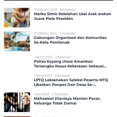
19 Februari 2018
6 Komentar
Marko Simic Kelelahan Usai Arak arakan
Juara Piala Presiden
27 Oktober 2024
5 Komentar
Gabungan Organisasi dan Komunitas
Se-Kota Pontianak
7 Maret 2025
2 Komentar
Polres Kayong Utara Amankan
Tersangka Kasus Kekerasan Seksual
Anak
1 Maret 2025
2 Komentar
LPTQ Laksanakan Seleksi Peserta MTQ
Libatkan Ponpes Dan Desa Se-
Kecamatan Sungai Ambawang
9 Juni 2025
2 Komentar
Mahasiswi Dianiaya Mantan Pacar,
Keluarga Tolak Damai