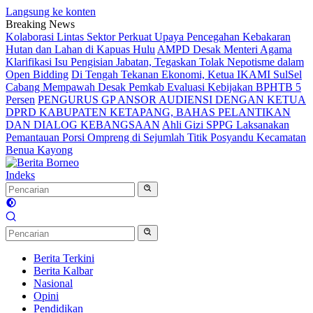
Langsung ke konten
Breaking News
Kolaborasi Lintas Sektor Perkuat Upaya Pencegahan Kebakaran
Hutan dan Lahan di Kapuas Hulu
AMPD Desak Menteri Agama
Klarifikasi Isu Pengisian Jabatan, Tegaskan Tolak Nepotisme dalam
Open Bidding
Di Tengah Tekanan Ekonomi, Ketua IKAMI SulSel
Cabang Mempawah Desak Pemkab Evaluasi Kebijakan BPHTB 5
Persen
PENGURUS GP ANSOR AUDIENSI DENGAN KETUA
DPRD KABUPATEN KETAPANG, BAHAS PELANTIKAN
DAN DIALOG KEBANGSAAN
Ahli Gizi SPPG Laksanakan
Pemantauan Porsi Ompreng di Sejumlah Titik Posyandu Kecamatan
Benua Kayong
Indeks
Berita Terkini
Berita Kalbar
Nasional
Opini
Pendidikan