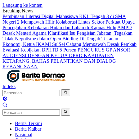
Langsung ke konten
Breaking News
Pembinaan Literasi Digital Mahasiswa KKL Tengah 3 di SMA
Negeri 2 Mempawah Hilir
Kolaborasi Lintas Sektor Perkuat Upaya
Pencegahan Kebakaran Hutan dan Lahan di Kapuas Hulu
AMPD
Desak Menteri Agama Klarifikasi Isu Pengisian Jabatan, Tegaskan
Tolak Nepotisme dalam Open Bidding
Di Tengah Tekanan
Ekonomi, Ketua IKAMI SulSel Cabang Mempawah Desak Pemkab
Evaluasi Kebijakan BPHTB 5 Persen
PENGURUS GP ANSOR
AUDIENSI DENGAN KETUA DPRD KABUPATEN
KETAPANG, BAHAS PELANTIKAN DAN DIALOG
KEBANGSAAN
Indeks
Berita Terkini
Berita Kalbar
Nasional