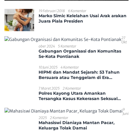
19 Februari 2018
6 Komentar
Marko Simic Kelelahan Usai Arak arakan
Juara Piala Presiden
27
Okt
Ober 2024
5 Komentar
Gabungan Organisasi dan Komunitas
Se-Kota Pontianak
10 Juni 2025
4 Komentar
HIPMI dan Mandat Sejarah: 53 Tahun
Bersuara atau Tenggelam di Era
Disrupsi?
7 Maret 2025
2 Komentar
Polres Kayong Utara Amankan
Tersangka Kasus Kekerasan Seksual
Anak
9
Juni
2025
2 Komentar
Mahasiswi Dianiaya Mantan Pacar,
Keluarga Tolak Damai