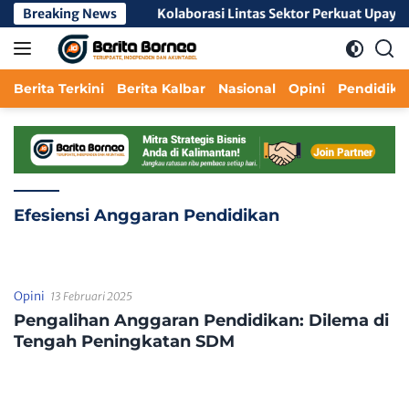
Langsung
empawah Hilir
Breaking News
Kolaborasi Lintas Sektor Perkuat Upaya P
ke
konten
Berita Terkini
Berita Kalbar
Nasional
Opini
Pendidika
Efesiensi Anggaran Pendidikan
Opini
13 Februari 2025
Pengalihan Anggaran Pendidikan: Dilema di
Tengah Peningkatan SDM