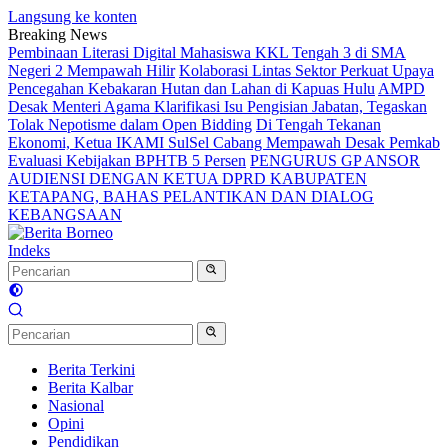
Langsung ke konten
Breaking News
Pembinaan Literasi Digital Mahasiswa KKL Tengah 3 di SMA
Negeri 2 Mempawah Hilir
Kolaborasi Lintas Sektor Perkuat Upaya
Pencegahan Kebakaran Hutan dan Lahan di Kapuas Hulu
AMPD
Desak Menteri Agama Klarifikasi Isu Pengisian Jabatan, Tegaskan
Tolak Nepotisme dalam Open Bidding
Di Tengah Tekanan
Ekonomi, Ketua IKAMI SulSel Cabang Mempawah Desak Pemkab
Evaluasi Kebijakan BPHTB 5 Persen
PENGURUS GP ANSOR
AUDIENSI DENGAN KETUA DPRD KABUPATEN
KETAPANG, BAHAS PELANTIKAN DAN DIALOG
KEBANGSAAN
Indeks
Berita Terkini
Berita Kalbar
Nasional
Opini
Pendidikan