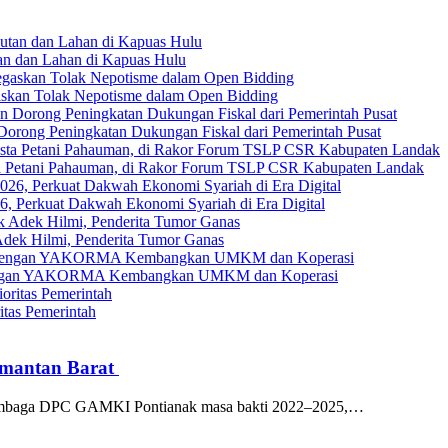
an dan Lahan di Kapuas Hulu
askan Tolak Nepotisme dalam Open Bidding
Dorong Peningkatan Dukungan Fiskal dari Pemerintah Pusat
ta Petani Pahauman, di Rakor Forum TSLP CSR Kabupaten Landak
, Perkuat Dakwah Ekonomi Syariah di Era Digital
ek Hilmi, Penderita Tumor Ganas
gi dengan YAKORMA Kembangkan UMKM dan Koperasi
tas Pemerintah
imantan Barat
mbaga DPC GAMKI Pontianak masa bakti 2022–2025,…