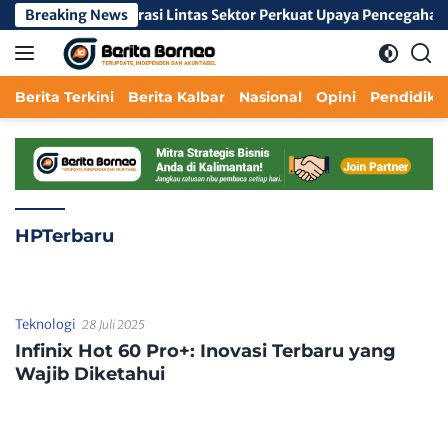
Langsung
r
Breaking News
Kolaborasi Lintas Sektor Perkuat Upaya Pencegahan Ke
ke
konten
Berita Terkini
Berita Kalbar
Nasional
Opini
Pendidika
HPTerbaru
Teknologi
28 Juli 2025
Infinix Hot 60 Pro+: Inovasi Terbaru yang
Wajib Diketahui