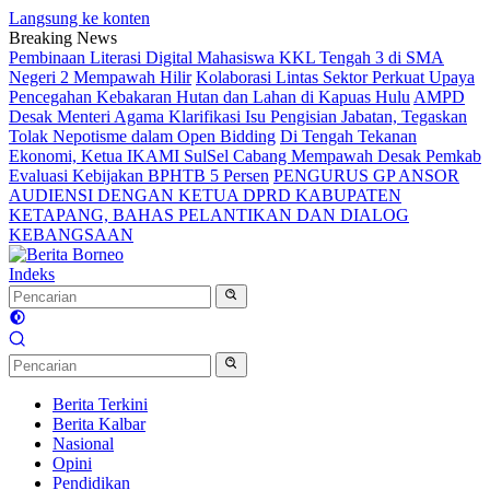
Langsung ke konten
Breaking News
Pembinaan Literasi Digital Mahasiswa KKL Tengah 3 di SMA
Negeri 2 Mempawah Hilir
Kolaborasi Lintas Sektor Perkuat Upaya
Pencegahan Kebakaran Hutan dan Lahan di Kapuas Hulu
AMPD
Desak Menteri Agama Klarifikasi Isu Pengisian Jabatan, Tegaskan
Tolak Nepotisme dalam Open Bidding
Di Tengah Tekanan
Ekonomi, Ketua IKAMI SulSel Cabang Mempawah Desak Pemkab
Evaluasi Kebijakan BPHTB 5 Persen
PENGURUS GP ANSOR
AUDIENSI DENGAN KETUA DPRD KABUPATEN
KETAPANG, BAHAS PELANTIKAN DAN DIALOG
KEBANGSAAN
Indeks
Berita Terkini
Berita Kalbar
Nasional
Opini
Pendidikan