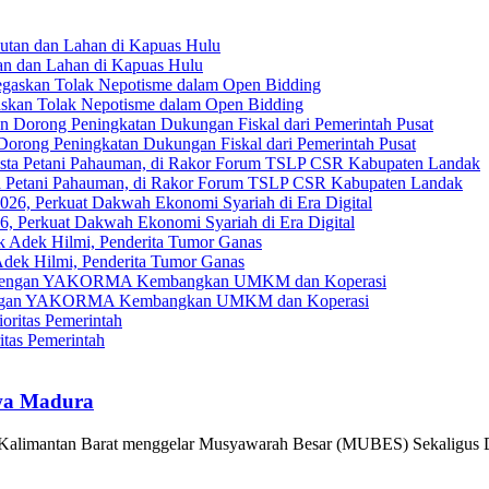
an dan Lahan di Kapuas Hulu
askan Tolak Nepotisme dalam Open Bidding
Dorong Peningkatan Dukungan Fiskal dari Pemerintah Pusat
ta Petani Pahauman, di Rakor Forum TSLP CSR Kabupaten Landak
, Perkuat Dakwah Ekonomi Syariah di Era Digital
ek Hilmi, Penderita Tumor Ganas
gi dengan YAKORMA Kembangkan UMKM dan Koperasi
tas Pemerintah
wa Madura
alimantan Barat menggelar Musyawarah Besar (MUBES) Sekaligus 