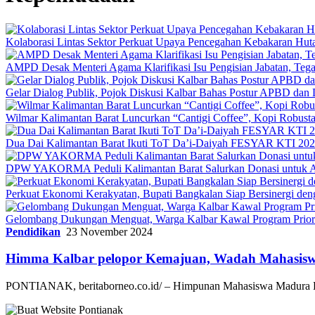
Kolaborasi Lintas Sektor Perkuat Upaya Pencegahan Kebakaran Hut
AMPD Desak Menteri Agama Klarifikasi Isu Pengisian Jabatan, Teg
Gelar Dialog Publik, Pojok Diskusi Kalbar Bahas Postur APBD dan 
Wilmar Kalimantan Barat Luncurkan “Cantigi Coffee”, Kopi Robus
Dua Dai Kalimantan Barat Ikuti ToT Da’i-Daiyah FESYAR KTI 2026
DPW YAKORMA Peduli Kalimantan Barat Salurkan Donasi untuk Ad
Perkuat Ekonomi Kerakyatan, Bupati Bangkalan Siap Bersiner
Gelombang Dukungan Menguat, Warga Kalbar Kawal Program Priori
Pendidikan
23 November 2024
Himma Kalbar pelopor Kemajuan, Wadah Mahasis
PONTIANAK, beritaborneo.co.id/ – Himpunan Mahasiswa Madura K