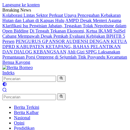
Langsung ke konten
Breaking News
Kolaborasi Lintas Sektor Perkuat Upaya Pencegahan Kebakaran
Hutan dan Lahan di Kapuas Hulu
AMPD Desak Menteri Agama
Klarifikasi Isu Pengisian Jabatan, Tegaskan Tolak Nepotisme dalam
Open Bidding
Di Tengah Tekanan Ekonomi, Ketua IKAMI SulSel
Cabang Mempawah Desak Pemkab Evaluasi Kebijakan BPHTB 5
Persen
PENGURUS GP ANSOR AUDIENSI DENGAN KETUA
DPRD KABUPATEN KETAPANG, BAHAS PELANTIKAN
DAN DIALOG KEBANGSAAN
Ahli Gizi SPPG Laksanakan
Pemantauan Porsi Ompreng di Sejumlah Titik Posyandu Kecamatan
Benua Kayong
Indeks
Berita Terkini
Berita Kalbar
Nasional
Opini
Pendidikan