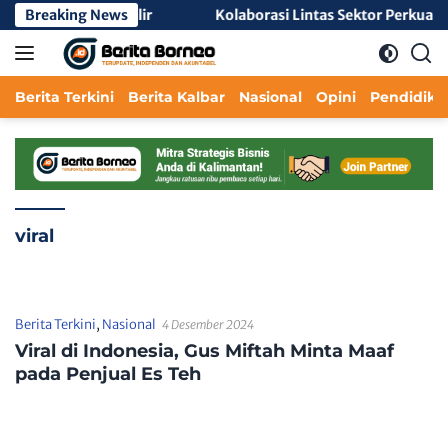
Langsung
ri 2 Mempawah Hilir
Breaking News
Kolaborasi Lintas Sektor Perkuat 
ke
konten
Berita Terkini
Berita Kalbar
Nasional
Opini
Pendidika
viral
Berita Terkini
,
Nasional
4 Desember 2024
Viral di Indonesia, Gus Miftah Minta Maaf
pada Penjual Es Teh