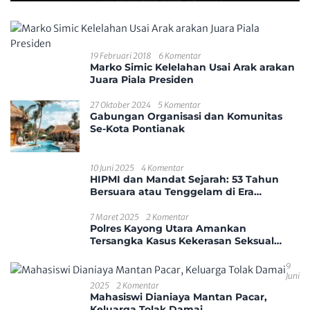
19 Februari 2018
6 Komentar
Marko Simic Kelelahan Usai Arak arakan
Juara Piala Presiden
27 Oktober 2024
5 Komentar
Gabungan Organisasi dan Komunitas
Se-Kota Pontianak
10 Juni 2025
4 Komentar
HIPMI dan Mandat Sejarah: 53 Tahun
Bersuara atau Tenggelam di Era
Disrupsi?
7 Maret 2025
2 Komentar
Polres Kayong Utara Amankan
Tersangka Kasus Kekerasan Seksual
Anak
9
Juni
2025
2 Komentar
Mahasiswi Dianiaya Mantan Pacar,
Keluarga Tolak Damai