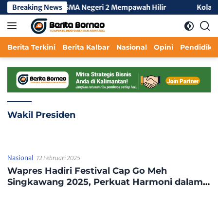
Langsung
 KKL Tengah 3 di SMA Negeri 2 Mempawah Hilir
Breaking News
Kolaboras
ke
konten
Berita Terkini
Berita Kalbar
Nasional
Opini
Pendidika
Wakil Presiden
Nasional
12 Februari 2025
Wapres Hadiri Festival Cap Go Meh
Singkawang 2025, Perkuat Harmoni dalam
Keberagaman