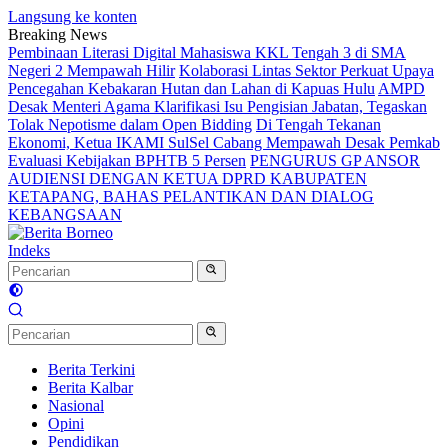
Langsung ke konten
Breaking News
Pembinaan Literasi Digital Mahasiswa KKL Tengah 3 di SMA
Negeri 2 Mempawah Hilir
Kolaborasi Lintas Sektor Perkuat Upaya
Pencegahan Kebakaran Hutan dan Lahan di Kapuas Hulu
AMPD
Desak Menteri Agama Klarifikasi Isu Pengisian Jabatan, Tegaskan
Tolak Nepotisme dalam Open Bidding
Di Tengah Tekanan
Ekonomi, Ketua IKAMI SulSel Cabang Mempawah Desak Pemkab
Evaluasi Kebijakan BPHTB 5 Persen
PENGURUS GP ANSOR
AUDIENSI DENGAN KETUA DPRD KABUPATEN
KETAPANG, BAHAS PELANTIKAN DAN DIALOG
KEBANGSAAN
Indeks
Berita Terkini
Berita Kalbar
Nasional
Opini
Pendidikan